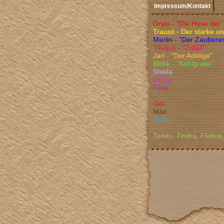
Impressum/Kontakt
Gryla - "Die Hexe de
Trausti - Der starke u
Merlin - "Der Zauberer 
Tilviljun - "Zufall"
Jarl - "Der Adelige"
Blökk - "Kohlgrube"
Sheila
Finna
Fiina
Gel
Max
Fleinn
Tandri, Tindra, Flickra