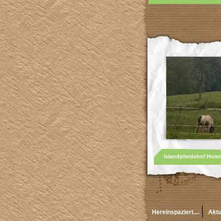
Islandpferdehof Homme
Hereinspaziert....
Aktu