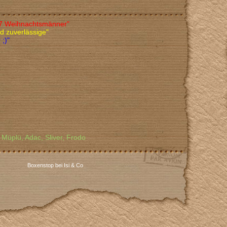
r 7 Weihnachtsmänner"
nd zuverlässige"
;)"
, Müplü, Adac, Sliver, Frodo
Boxenstop bei Isi & Co