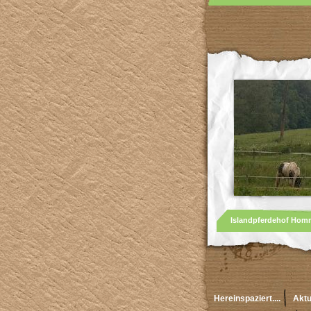
Islandpferdehof Homme
Hereinspaziert....
Aktu